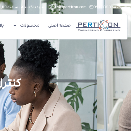
6423 888 0912
info@perticon.com
شنبه تا 5 شنبه - ساعت 9 الی 18
صفحه اصلی
محصولات
بل
کنتر